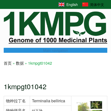
Skip
English
简体中文
to
main
content
Main navigation
首页
数据
1kmpgt01042
Breadcrumb
1kmpgt01042
物种拉丁名
Terminalia bellirica
物种拼音名
pí lí lè