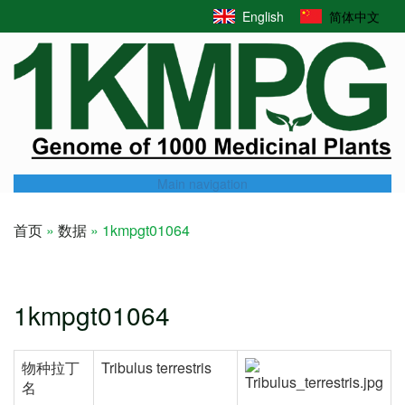
Skip
English
简体中文
to
main
content
Main navigation
首页
数据
1kmpgt01064
Breadcrumb
1kmpgt01064
物种拉丁
Tribulus terrestris
名