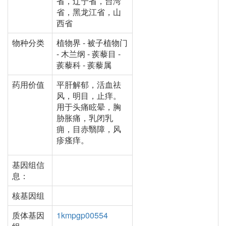
省，辽宁省，台湾
省，黑龙江省，山
西省
物种分类
植物界 - 被子植物门
- 木兰纲 - 蒺藜目 -
蒺藜科 - 蒺藜属
药用价值
平肝解郁，活血祛
风，明目，止痒。
用于头痛眩晕，胸
胁胀痛，乳闭乳
痈，目赤翳障，风
疹瘙痒。
基因组信
息：
核基因组
质体基因
1kmpgp00554