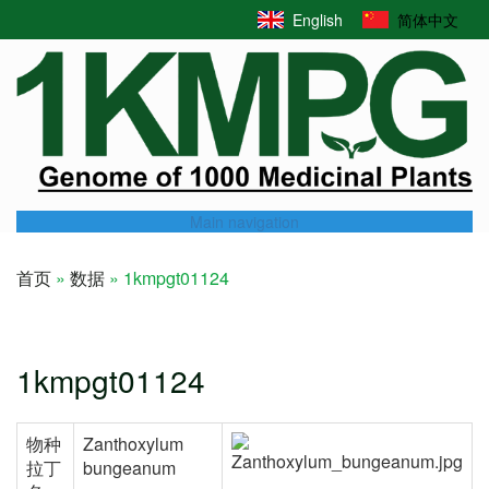
Skip
English
简体中文
to
main
content
Main navigation
首页
数据
1kmpgt01124
Breadcrumb
1kmpgt01124
物种
Zanthoxylum
拉丁
bungeanum