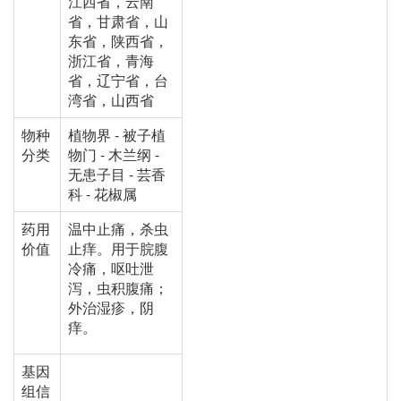
江西省，云南
省，甘肃省，山
东省，陕西省，
浙江省，青海
省，辽宁省，台
湾省，山西省
物种
植物界 - 被子植
分类
物门 - 木兰纲 -
无患子目 - 芸香
科 - 花椒属
药用
温中止痛，杀虫
价值
止痒。用于脘腹
冷痛，呕吐泄
泻，虫积腹痛；
外治湿疹，阴
痒。
基因
组信