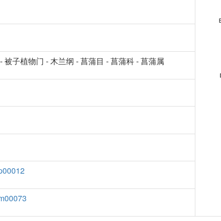
- 被子植物门 - 木兰纲 - 菖蒲目 - 菖蒲科 - 菖蒲属
p00012
m00073