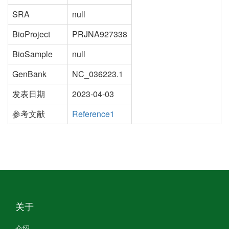
SRA
null
BioProject
PRJNA927338
BioSample
null
GenBank
NC_036223.1
发表日期
2023-04-03
参考文献
Reference1
关于
介绍