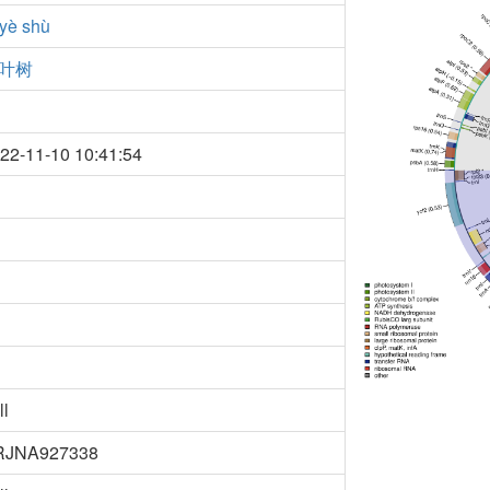
 yè shù
叶树
22-11-10 10:41:54
ll
RJNA927338