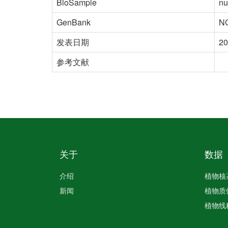
BioSample
nu
GenBank
N
发表日期
20
参考文献
关于
数据
介绍
植物核
新闻
植物质
植物线