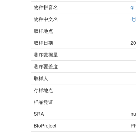
物种拼音名
qī
物种中文名
七
取样地点
取样日期
20
测序数据量
测序覆盖度
取样人
存样地点
样品凭证
SRA
nu
BioProject
P