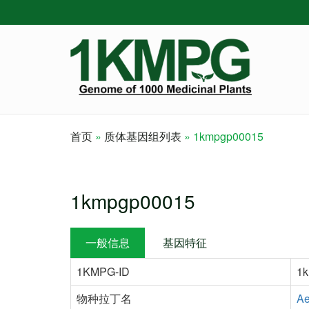
Skip
to
main
content
首页
质体基因组列表
1kmpgp00015
Breadcrumb
1kmpgp00015
一般信息
基因特征
1KMPG-ID
1
物种拉丁名
Ae