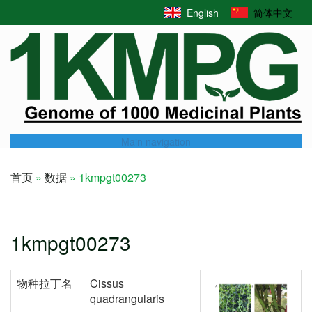
Skip
English
简体中文
to
main
content
Main navigation
首页
数据
1kmpgt00273
Breadcrumb
1kmpgt00273
物种拉丁名
Cissus
quadrangularis